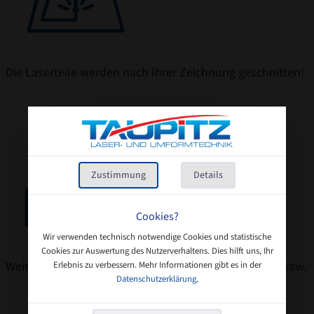
Die Laserteile werden nach Ihrer Zeichnung geschnitten!
Zustimmung
Details
Cookies?
Wir verwenden technisch notwendige Cookies und statistische
Cookies zur Auswertung des Nutzerverhaltens. Dies hilft uns, Ihr
Weitere Bearbeitung: Abkanten, Entgraten, Gewinde usw.
Erlebnis zu verbessern. Mehr Informationen gibt es in der
Datenschutzerklärung
.